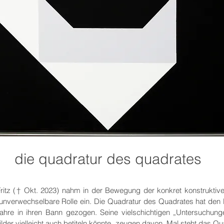
die quadratur des quadrates
Fritz († Okt. 2023) nahm in der Bewegung der konkret konstruktiv
 unverwechselbare Rolle ein. Die Quadratur des Quadrates hat den 
ahre in ihren Bann gezogen. Seine vielschichtigen „Untersuchung
lder vielleicht auch betiteln könnte, zeugen davon. Mal steht das Qu