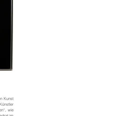
en Kunst
Künstler
en“, wie
adrat im