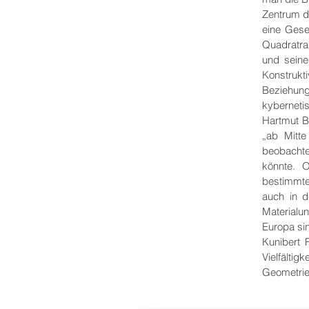
Zentrum d
eine Gese
Quadratras
und seine
Konstrukt
Beziehun
kyberneti
Hartmut 
„ab Mitt
beobacht
könnte. 
bestimmte
auch in d
Materialu
Europa sin
Kunibert F
Vielfälti
Geometrie