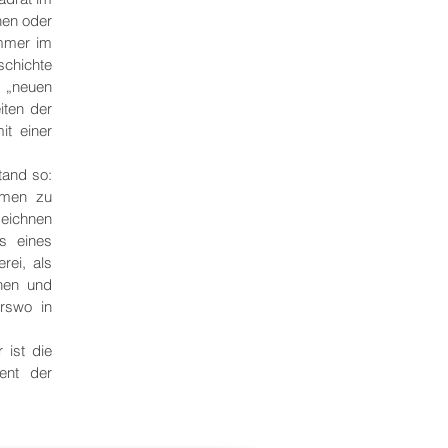
hen oder
immer im
schichte
m „neuen
iten der
t einer
tand so:
omen zu
eichnen
s eines
rei, als
chen und
erswo in
 ist die
ment der