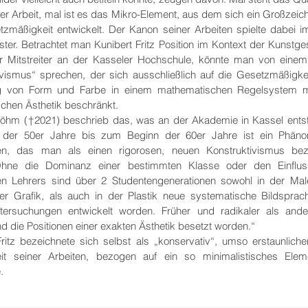
er Arbeit, mal ist es das Mikro-Element, aus dem sich ein Großzeic
tzmäßigkeit entwickelt. Der Kanon seiner Arbeiten spielte dabei 
ter. Betrachtet man Kunibert Fritz Position im Kontext der Kunstge
r Mitstreiter an der Kasseler Hochschule, könnte man von eine
ivismus“ sprechen, der sich ausschließlich auf die Gesetzmäßigke
g von Form und Farbe in einem mathematischen Regelsystem mi
schen Ästhetik beschränkt.
Böhm (
†2021) beschrieb das, was an der Akademie in Kassel ents
e der 50er Jahre bis zum Beginn der 60er Jahre ist ein Phän
en, das man als einen rigorosen, neuen Konstruktivismus bez
Ohne die Dominanz einer bestimmten Klasse oder den Einflus
n Lehrers sind über 2 Studentengenerationen sowohl in der Male
er Grafik, als auch in der Plastik neue systematische Bildspra
ntersuchungen entwickelt worden. Früher und radikaler als and
d die Positionen einer exakten Ästhetik besetzt worden.“
ritz bezeichnete sich selbst als „konservativ“, umso erstaunlicher
gkeit seiner Arbeiten, bezogen auf ein so minimalistisches Ele
.